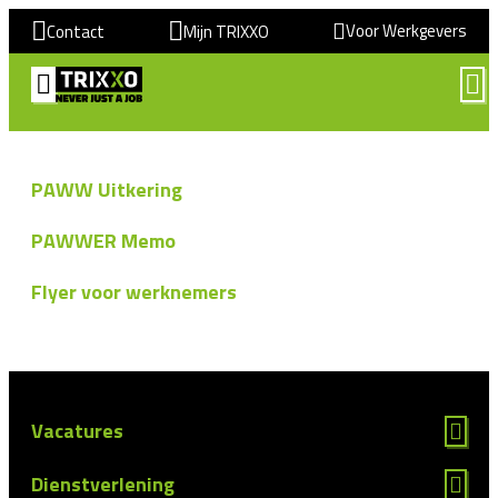
Voor Werkgevers
Contact
Mijn TRIXXO
PAWW Uitkering
PAWWER Memo
Flyer voor werknemers
Vacatures
Dienstverlening