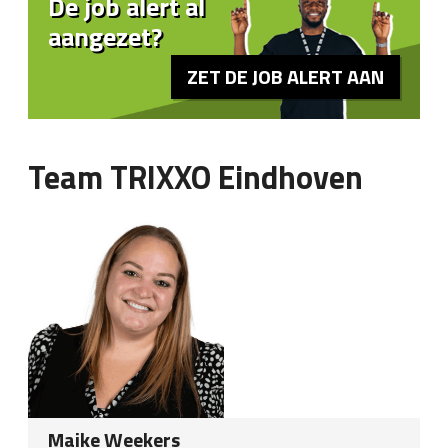
De job alert al
aangezet?
ZET DE JOB ALERT AAN
Team TRIXXO Eindhoven
Maike Weekers