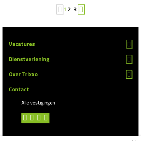
1
2
3
Vacatures
Dienstverlening
Over Trixxo
Contact
Alle vestigingen