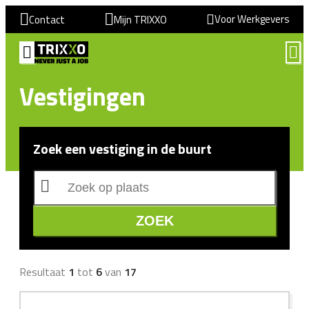
Voor Werkgevers
Contact
Mijn TRIXXO
Vestigingen
Zoek een vestiging in de buurt
ZOEK
Resultaat
1
tot
6
van
17