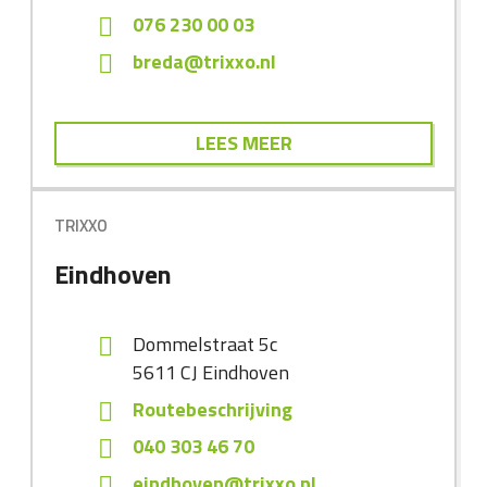
076 230 00 03
breda@trixxo.nl
LEES MEER
TRIXXO
Eindhoven
Dommelstraat 5c
5611 CJ
Eindhoven
Routebeschrijving
040 303 46 70
eindhoven@trixxo.nl