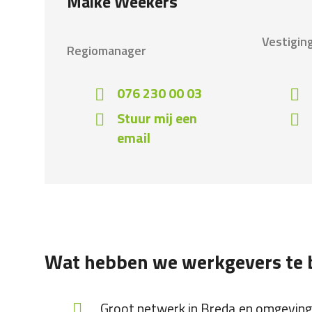
Maike Weekers
Vestigin
Regiomanager
076 230 00 03
Stuur mij een
email
Wat hebben we werkgevers te 
Groot netwerk in Breda en omgeving 