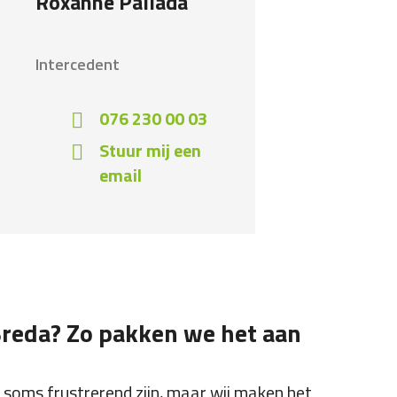
Roxanne Pallada
Intercedent
076 230 00 03
Stuur mij een
email
Breda? Zo pakken we het aan
n soms frustrerend zijn, maar wij maken het