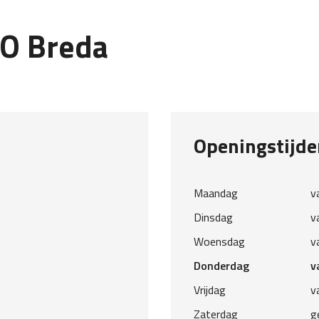
XO Breda
Openingstijde
Maandag
v
Dinsdag
v
Woensdag
v
Donderdag
v
Vrijdag
v
Zaterdag
g