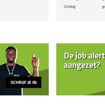
Zondag
g
De job alert
aangezet?
SCHRIJF JE IN