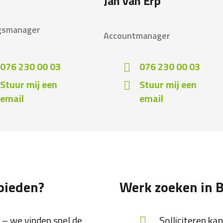
Jan van Erp
gsmanager
Accountmanager
076 230 00 03
076 230 00 03
Stuur mij een
Stuur mij een
email
email
bieden?
Werk zoeken in 
– we vinden snel de
Solliciteren ka