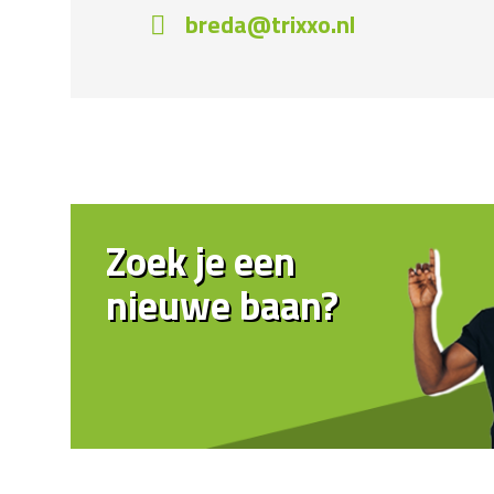
breda@trixxo.nl
Zoek je een
nieuwe baan?