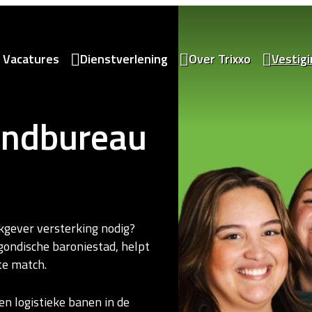
Vacatures
Dienstverlening
Over Trixxo
Vestig
endbureau
kgever versterking nodig?
gondische baroniestad, helpt
te match.
en logistieke banen in de