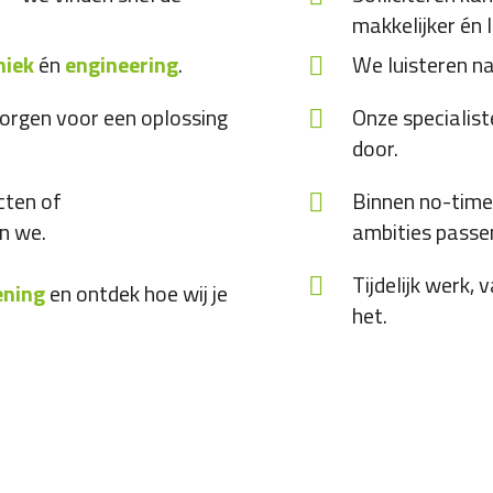
makkelijker én l
niek
én
engineering
.
We luisteren naa
j zorgen voor een oplossing
Onze specialis
door.
cten of
Binnen no-time s
n we.
ambities passe
Tijdelijk werk,
ening
en ontdek hoe wij je
het.