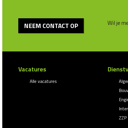
Wil je m
NEEM CONTACT OP
Vacatures
Dienstv
Alle vacatures
Alg
Bouw
Engi
Inte
ZZP