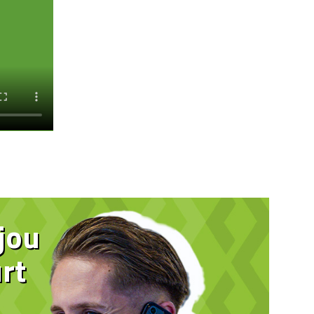
 jou
rt