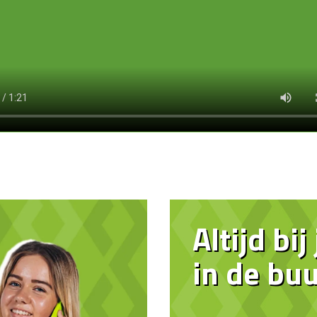
Altijd bij
in de buu