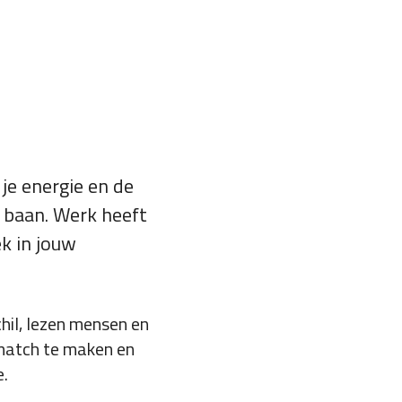
t je energie en de
n baan. Werk heeft
ek in jouw
hil, lezen mensen en
e match te maken en
e.