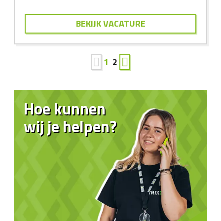
BEKIJK VACATURE
1
2
Hoe kunnen
wij je helpen?