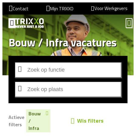
Voor Werkgevers
Contact
Mijn TRIXXO
Bouw / Infra vacatures
Bouw
Actieve
Wis filters
/
filters
Infra