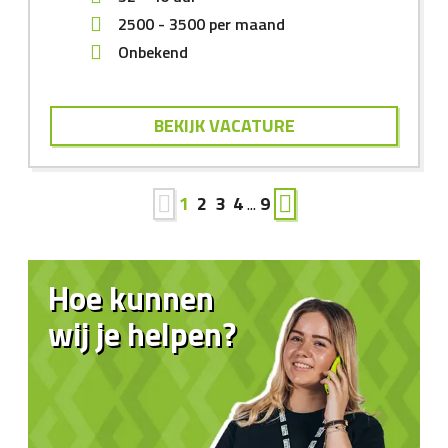
2500
-
3500
per maand
Onbekend
BEKIJK VACATURE
1
2
3
4
...
9
Hoe kunnen
wij je helpen?