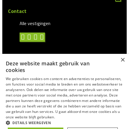
Contact
Alle vestigingen
×
Deze website maakt gebruik van
Algemene voorwaarden
cookies
Privacy statement
We gebruiken cookies om content en advertenties te personaliseren,
om functies voor social media te bieden en om ons websiteverkeer te
Antidiscriminatie
analyseren. Ook delen we informatie over uw gebruik van onze site
met onze partners voor social media, adverteren en analyse. Deze
Certificering en CAO
partners kunnen deze gegevens combineren met andere informatie
Voor Uitzendprofessionals
die u aan ze heeft verstrekt of die ze hebben verzameld op basis van
uw gebruik van hun services. U gaat akkoord met onze cookies als u
Suggesties/Meldingen
onze website blijft gebruiken.
DETAILS WEERGEVEN
© 2025
Trixxo