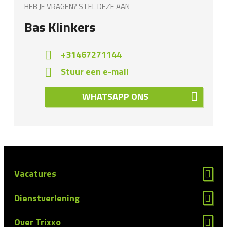
HEB JE VRAGEN? STEL DEZE AAN
Bas Klinkers
+31467271144
Stuur een e-mail
WHATSAPP ONS
Vacatures
Dienstverlening
Over Trixxo