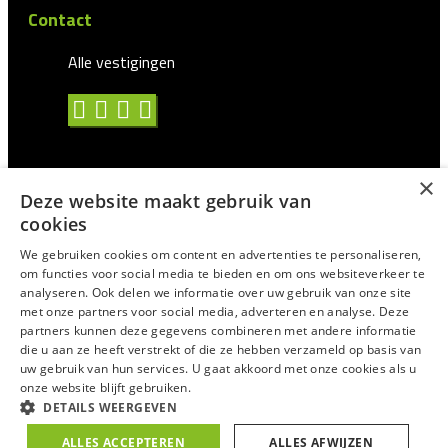
Contact
Alle vestigingen
×
Deze website maakt gebruik van
Algemene voorwaarden
cookies
Privacy statement
We gebruiken cookies om content en advertenties te personaliseren,
om functies voor social media te bieden en om ons websiteverkeer te
Antidiscriminatie
analyseren. Ook delen we informatie over uw gebruik van onze site
met onze partners voor social media, adverteren en analyse. Deze
Certificering en CAO
partners kunnen deze gegevens combineren met andere informatie
Voor Uitzendprofessionals
die u aan ze heeft verstrekt of die ze hebben verzameld op basis van
uw gebruik van hun services. U gaat akkoord met onze cookies als u
Suggesties/Meldingen
onze website blijft gebruiken.
DETAILS WEERGEVEN
© 2025
Trixxo
ALLES ACCEPTEREN
ALLES AFWIJZEN