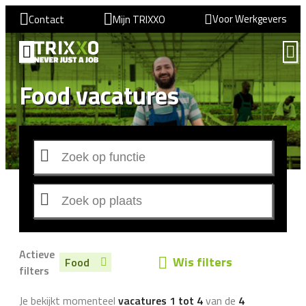
Voor Werkgevers
Contact
Mijn TRIXXO
Food vacatures
Actieve
Wis filters
Food
filters
Je bekijkt momenteel
vacatures 1 tot 4
van de
4