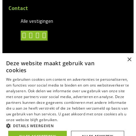
Contact
Alle vestigingen
×
Deze website maakt gebruik van
Algemene voorwaarden
cookies
Privacy statement
We gebruiken cookies om content en advertenties te personaliseren,
om functies voor social media te bieden en om ons websiteverkeer te
Antidiscriminatie
analyseren. Ook delen we informatie over uw gebruik van onze site
met onze partners voor social media, adverteren en analyse. Deze
Certificering en CAO
partners kunnen deze gegevens combineren met andere informatie
Voor Uitzendprofessionals
die u aan ze heeft verstrekt of die ze hebben verzameld op basis van
uw gebruik van hun services. U gaat akkoord met onze cookies als u
Suggesties/Meldingen
onze website blijft gebruiken.
DETAILS WEERGEVEN
© 2025
Trixxo