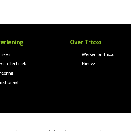
erlening
Over Trixxo
emeen
Werken bij Trixxo
 en Techniek
Nieuws
neering
rnationaal