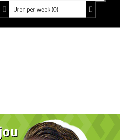
Uren per week
0
 jou