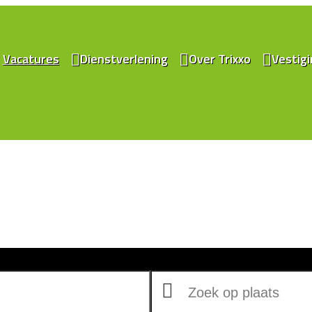
Vacatures
Dienstverlening
Over Trixxo
Vestig