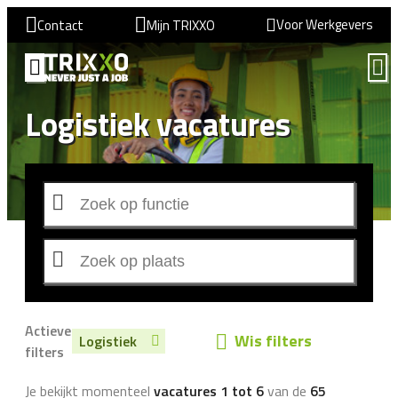
Voor Werkgevers
Contact
Mijn TRIXXO
Logistiek vacatures
Actieve
Wis filters
Logistiek
filters
Je bekijkt momenteel
vacatures 1 tot 6
van de
65