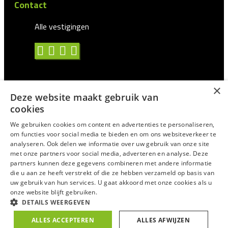
Contact
Alle vestigingen
×
Deze website maakt gebruik van
Algemene voorwaarden
cookies
Privacy statement
We gebruiken cookies om content en advertenties te personaliseren,
om functies voor social media te bieden en om ons websiteverkeer te
Antidiscriminatie
analyseren. Ook delen we informatie over uw gebruik van onze site
met onze partners voor social media, adverteren en analyse. Deze
Certificering en CAO
partners kunnen deze gegevens combineren met andere informatie
Voor Uitzendprofessionals
die u aan ze heeft verstrekt of die ze hebben verzameld op basis van
uw gebruik van hun services. U gaat akkoord met onze cookies als u
Suggesties/Meldingen
onze website blijft gebruiken.
DETAILS WEERGEVEN
© 2025
Trixxo
ALLES ACCEPTEREN
ALLES AFWIJZEN