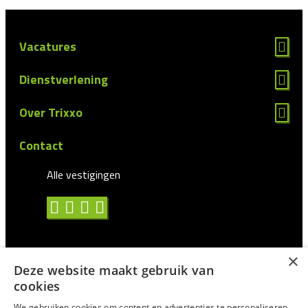
Vacatures
Dienstverlening
Over Trixxo
Contact
Alle vestigingen
×
Deze website maakt gebruik van
Algemene voorwaarden
cookies
Privacy statement
We gebruiken cookies om content en advertenties te personaliseren,