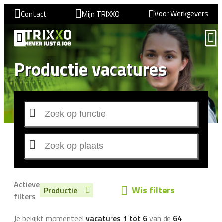
Voor Werkgevers
Contact
Mijn TRIXXO
Productie vacatures
Actieve
Wis filters
Productie
filters
Je bekijkt momenteel
vacatures 1 tot 6
van de
64