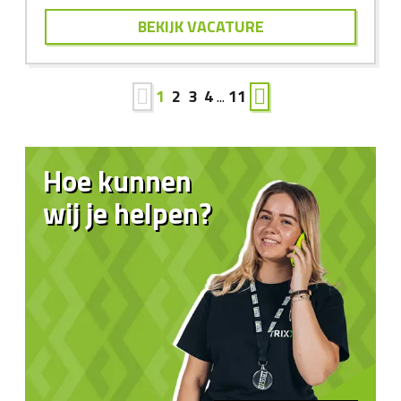
BEKIJK VACATURE
1
2
3
4
...
11
Hoe kunnen
wij je helpen?