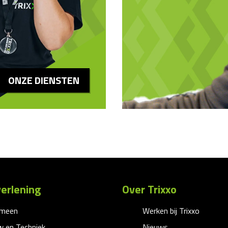
ONZE DIENSTEN
erlening
Over Trixxo
emeen
Werken bij Trixxo
 en Techniek
Nieuws