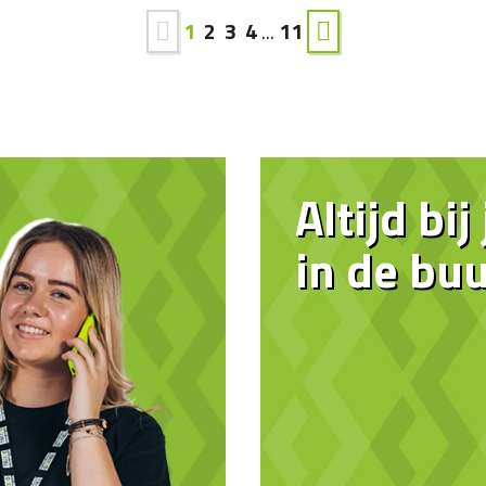
1
2
3
4
...
11
Altijd bij
in de buu