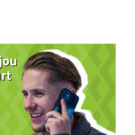
 jou
rt