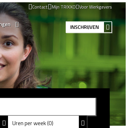
Contact
Mijn TRIXXO
Voor Werkgevers
ingen
INSCHRIJVEN
Uren per week
0