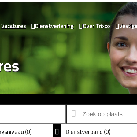
Vacatures
Dienstverlening
Over Trixxo
Vestig
res
ingsniveau
0
Dienstverband
0