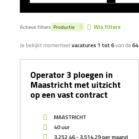
Wis filters
Actieve filters
Productie
Je bekijkt momenteel
vacatures 1 tot 6
van de
64
Operator 3 ploegen in
Maastricht met uitzicht
op een vast contract
MAASTRICHT
40 uur
3.252,46
-
3.514,29
per maand