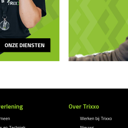
ONZE DIENSTEN
erlening
Over Trixxo
emeen
Werken bij Trixxo
 en Techniek
Nieuws