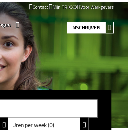
Contact
Mijn TRIXXO
Voor Werkgevers
ingen
INSCHRIJVEN
Uren per week
0