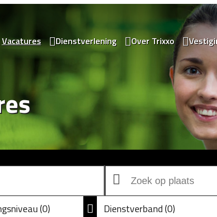
Vacatures
Dienstverlening
Over Trixxo
Vestig
res
ingsniveau
0
Dienstverband
0