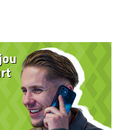
 jou
rt