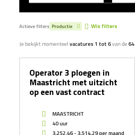
Wis filters
Actieve filters
Productie
Je bekijkt momenteel
vacatures 1 tot 6
van de
64
Operator 3 ploegen in
Maastricht met uitzicht
op een vast contract
MAASTRICHT
40 uur
3.252,46
-
3.514,29
per maand