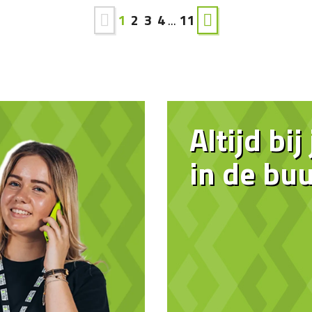
1
2
3
4
...
11
Altijd bij
in de buu