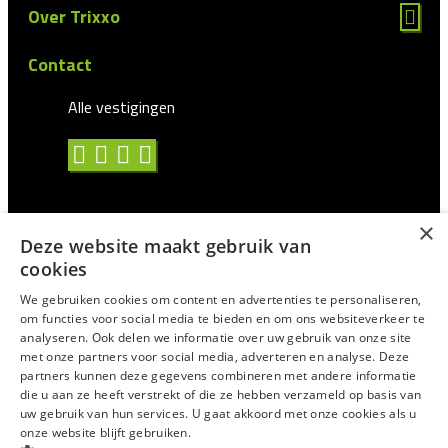
Over Trixxo
Contact
Alle vestigingen
×
Deze website maakt gebruik van
Algemene voorwaarden
cookies
Privacy statement
We gebruiken cookies om content en advertenties te personaliseren,
om functies voor social media te bieden en om ons websiteverkeer te
Antidiscriminatie
analyseren. Ook delen we informatie over uw gebruik van onze site
met onze partners voor social media, adverteren en analyse. Deze
Certificering en CAO
partners kunnen deze gegevens combineren met andere informatie
Voor Uitzendprofessionals
die u aan ze heeft verstrekt of die ze hebben verzameld op basis van
uw gebruik van hun services. U gaat akkoord met onze cookies als u
Suggesties/Meldingen
onze website blijft gebruiken.