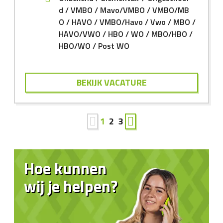
d
VMBO
Mavo/VMBO
VMBO/MB
O
HAVO
VMBO/Havo
Vwo
MBO
HAVO/VWO
HBO
WO
MBO/HBO
HBO/WO
Post WO
BEKIJK VACATURE
1
2
3
Hoe kunnen
wij je helpen?