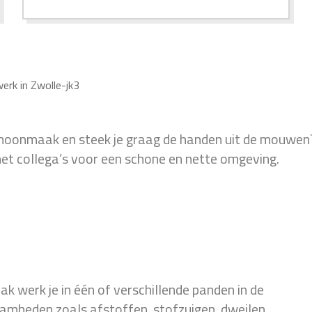
erk in Zwolle-jk3
schoonmaak en steek je graag de handen uit de mouwen
t collega’s voor een schone en nette omgeving.
 werk je in één of verschillende panden in de
aamheden zoals afstoffen, stofzuigen, dweilen,