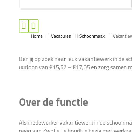
Home
Vacatures
Schoonmaak
Vakantiew
Ben jij op zoek naar leuk vakantiewerk in de 
uurloon van €15,52 – €17,05 en zorg samen me
Over de functie
Als medewerker vakantiewerk in de schoonmaak
regio van Zwolle. Je houdt je bezig met werkz