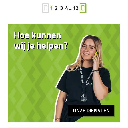
1
2
3
4
...
12
Hoe kunnen
wij je helpen?
ONZE DIENSTEN