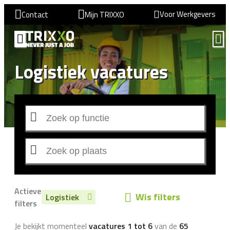
Voor Werkgevers
Contact
Mijn TRIXXO
Logistiek vacatures
Actieve
Wis filters
Logistiek
filters
Je bekijkt momenteel
vacatures 1 tot 6
van de
65