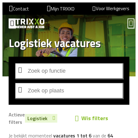
Voor Werkgevers
Contact
Mijn TRIXXO
Logistiek vacatures
Actieve
Wis filters
Logistiek
filters
Je bekijkt momenteel
vacatures 1 tot 6
van de
64