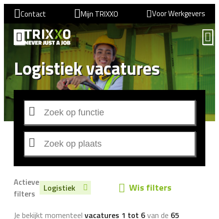
Voor Werkgevers
Contact
Mijn TRIXXO
Logistiek vacatures
Actieve
Wis filters
Logistiek
filters
Je bekijkt momenteel
vacatures 1 tot 6
van de
65