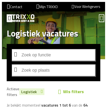
Voor Werkgevers
Contact
Mijn TRIXXO
Logistiek vacatures
Actieve
Wis filters
Logistiek
filters
Je bekijkt momenteel
vacatures 1 tot 6
van de
64