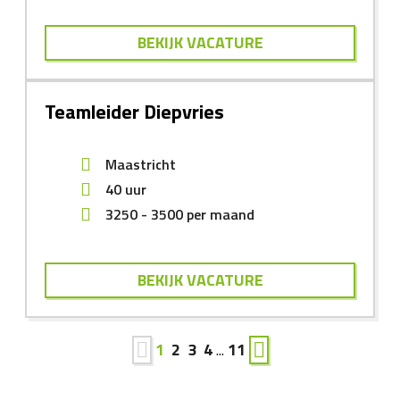
BEKIJK VACATURE
Teamleider Diepvries
Maastricht
40 uur
3250
-
3500
per maand
BEKIJK VACATURE
1
2
3
4
...
11