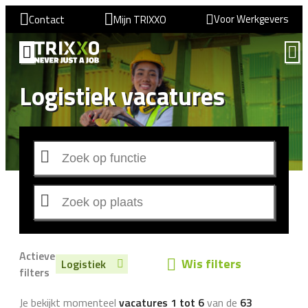
Voor Werkgevers
Contact
Mijn TRIXXO
Logistiek vacatures
Actieve
Wis filters
Logistiek
filters
Je bekijkt momenteel
vacatures 1 tot 6
van de
63