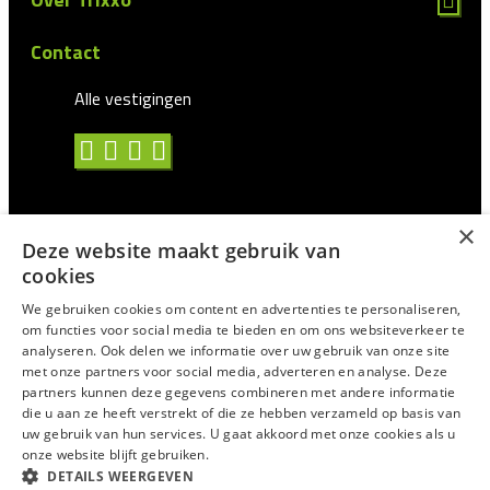
Contact
Alle vestigingen
×
Deze website maakt gebruik van
Algemene voorwaarden
cookies
Privacy statement
We gebruiken cookies om content en advertenties te personaliseren,
om functies voor social media te bieden en om ons websiteverkeer te
Antidiscriminatie
analyseren. Ook delen we informatie over uw gebruik van onze site
met onze partners voor social media, adverteren en analyse. Deze
Certificering en CAO
partners kunnen deze gegevens combineren met andere informatie
Voor Uitzendprofessionals
die u aan ze heeft verstrekt of die ze hebben verzameld op basis van
uw gebruik van hun services. U gaat akkoord met onze cookies als u
Suggesties/Meldingen
onze website blijft gebruiken.
DETAILS WEERGEVEN