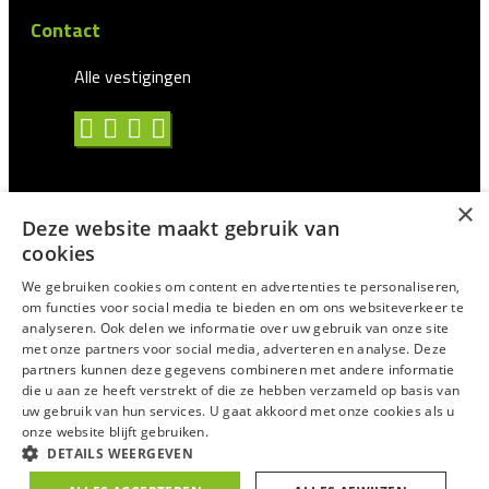
Contact
Alle vestigingen
×
Deze website maakt gebruik van
Algemene voorwaarden
cookies
Privacy statement
We gebruiken cookies om content en advertenties te personaliseren,
om functies voor social media te bieden en om ons websiteverkeer te
Antidiscriminatie
analyseren. Ook delen we informatie over uw gebruik van onze site
met onze partners voor social media, adverteren en analyse. Deze
Certificering en CAO
partners kunnen deze gegevens combineren met andere informatie
Voor Uitzendprofessionals
die u aan ze heeft verstrekt of die ze hebben verzameld op basis van
uw gebruik van hun services. U gaat akkoord met onze cookies als u
Suggesties/Meldingen
onze website blijft gebruiken.
DETAILS WEERGEVEN
© 2025
Trixxo