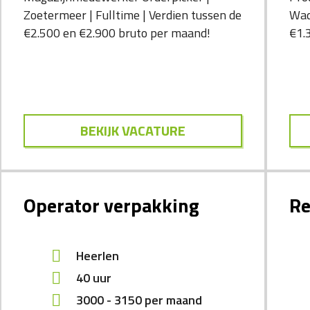
Zoetermeer | Fulltime | Verdien tussen de
Wad
€2.500 en €2.900 bruto per maand!
€1.
BEKIJK VACATURE
Operator verpakking
Re
Heerlen
40 uur
3000
-
3150
per maand