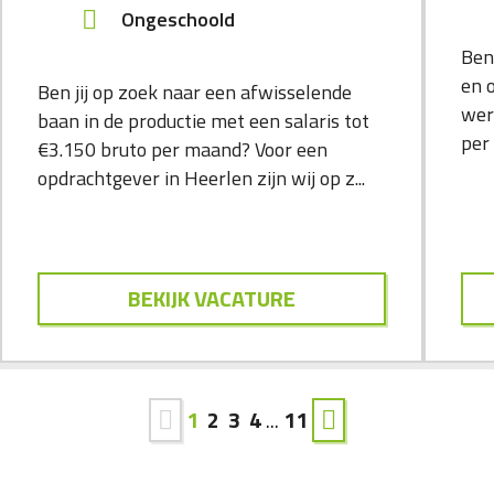
Ongeschoold
Ben
en 
Ben jij op zoek naar een afwisselende
wer
baan in de productie met een salaris tot
per 
€3.150 bruto per maand? Voor een
opdrachtgever in Heerlen zijn wij op z...
BEKIJK VACATURE
1
2
3
4
...
11