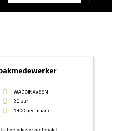
r
pakmedewerker
WADDINXVEEN
20 uur
1300
per maand
ductiemedewerker Inpak |