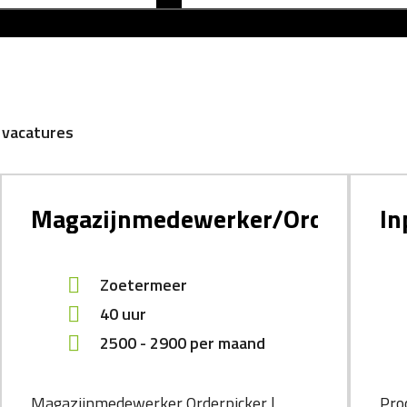
 vacatures
Magazijnmedewerker/Orderpicke
In
Zoetermeer
40 uur
2500
-
2900
per maand
Magazijnmedewerker Orderpicker |
Pro