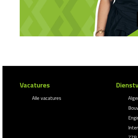
Vacatures
Dienstv
Alle vacatures
Alg
Bouw
Engi
Inte
ZZP