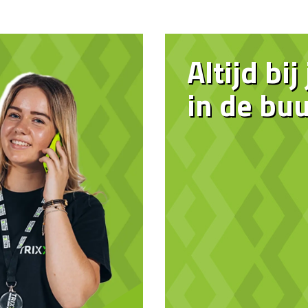
Altijd bij
in de buu