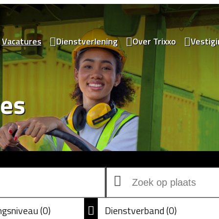
Vacatures
Dienstverlening
Over Trixxo
Vestig
res
ingsniveau
0
Dienstverband
0