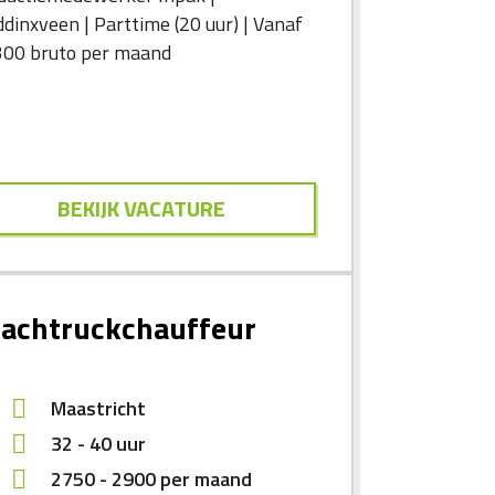
dinxveen | Parttime (20 uur) | Vanaf
300 bruto per maand
BEKIJK VACATURE
achtruckchauffeur
Maastricht
32 - 40 uur
2750
-
2900
per maand