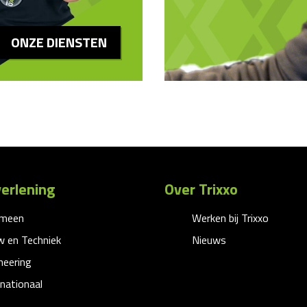
ONZE DIENSTEN
erlening
Over Trixxo
emeen
Werken bij Trixxo
 en Techniek
Nieuws
neering
rnationaal