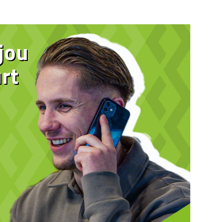
 jou
rt