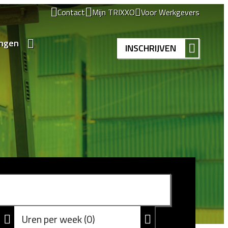
Contact
Mijn TRIXXO
Voor Werkgevers
ingen
INSCHRIJVEN
Uren per week
0