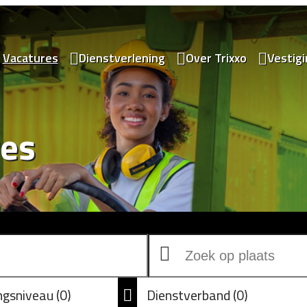
Vacatures
Dienstverlening
Over Trixxo
Vestig
res
ingsniveau
0
Dienstverband
0