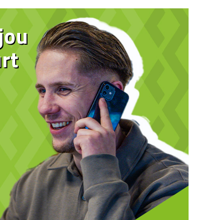
 jou
rt