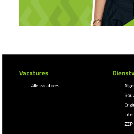
Vacatures
Dienstv
Alle vacatures
Alg
Bouw
Engi
Inte
ZZP