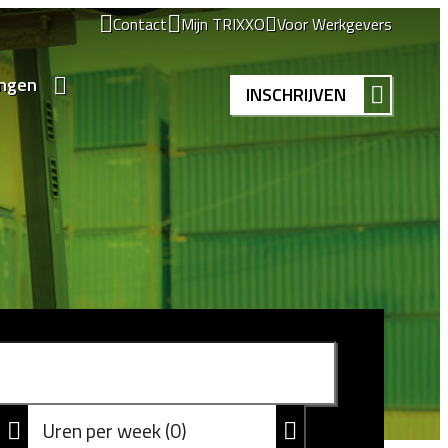
Contact
Mijn TRIXXO
Voor Werkgevers
ingen
INSCHRIJVEN
Uren per week
0