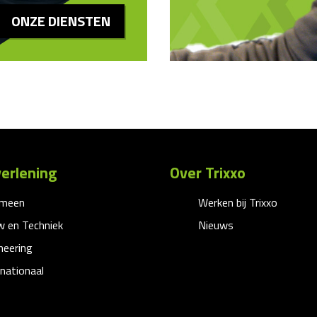
ONZE DIENSTEN
erlening
Over Trixxo
emeen
Werken bij Trixxo
 en Techniek
Nieuws
neering
rnationaal