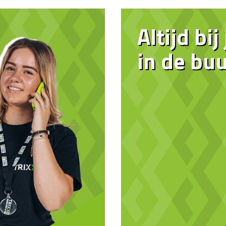
Altijd bij
in de buu