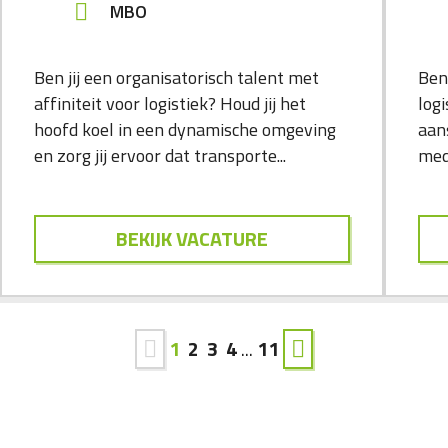
MBO
Ben jij een organisatorisch talent met
Ben 
affiniteit voor logistiek? Houd jij het
logi
hoofd koel in een dynamische omgeving
aan
en zorg jij ervoor dat transporte...
med
BEKIJK VACATURE
1
2
3
4
...
11