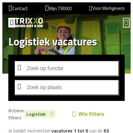
Voor Werkgevers
Contact
Mijn TRIXXO
Logistiek vacatures
Actieve
Wis filters
Logistiek
filters
Je bekijkt momenteel
vacatures 1 tot 6
van de
63