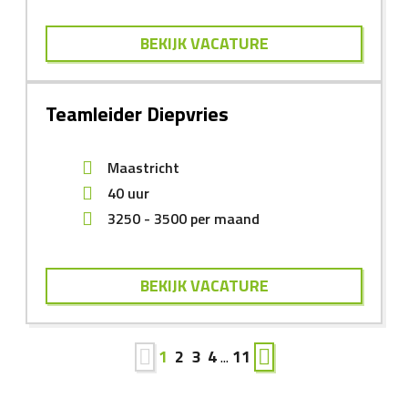
BEKIJK VACATURE
Teamleider Diepvries
Maastricht
40 uur
3250
-
3500
per maand
BEKIJK VACATURE
1
2
3
4
...
11