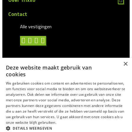
Contact
Alle vestigingen
×
Deze website maakt gebruik van
Algemene voorwaarden
cookies
Privacy statement
We gebruiken cookies om content en advertenties te personaliseren,
om functies voor social media te bieden en om ons websiteverkeer te
Antidiscriminatie
analyseren. Ook delen we informatie over uw gebruik van onze site
met onze partners voor social media, adverteren en analyse. Deze
Certificering en CAO
partners kunnen deze gegevens combineren met andere informatie
Voor Uitzendprofessionals
die u aan ze heeft verstrekt of die ze hebben verzameld op basis van
uw gebruik van hun services. U gaat akkoord met onze cookies als u
Suggesties/Meldingen
onze website blijft gebruiken.
DETAILS WEERGEVEN