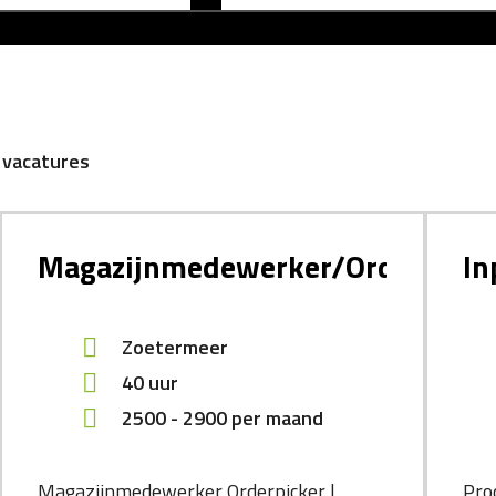
 vacatures
Magazijnmedewerker/Orderpicke
In
Zoetermeer
40 uur
2500
-
2900
per maand
Magazijnmedewerker Orderpicker |
Pro