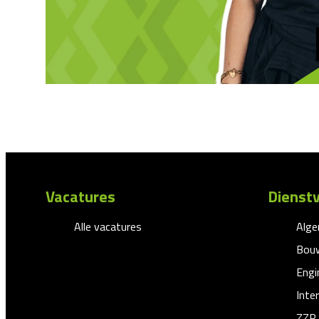
Vacatures
Dienstv
Alle vacatures
Alg
Bouw
Engi
Inte
ZZP