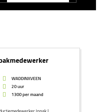
r
pakmedewerker
WADDINXVEEN
20 uur
1300
per maand
ductiemedewerker Inpak |