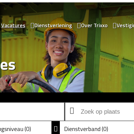
Vacatures
Dienstverlening
Over Trixxo
Vestig
res
ingsniveau
0
Dienstverband
0