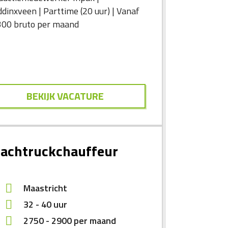
dinxveen | Parttime (20 uur) | Vanaf
300 bruto per maand
BEKIJK VACATURE
achtruckchauffeur
Maastricht
32 - 40 uur
2750
-
2900
per maand