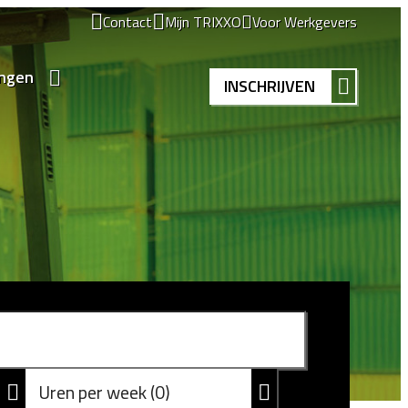
Contact
Mijn TRIXXO
Voor Werkgevers
ingen
INSCHRIJVEN
Uren per week
0