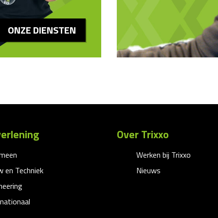
ONZE DIENSTEN
erlening
Over Trixxo
emeen
Werken bij Trixxo
 en Techniek
Nieuws
neering
rnationaal