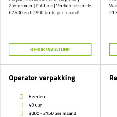
Zoetermeer | Fulltime | Verdien tussen de
Wad
€2.500 en €2.900 bruto per maand!
€1.
BEKIJK VACATURE
Operator verpakking
Re
Heerlen
40 uur
3000
-
3150
per maand