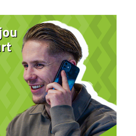
 jou
rt