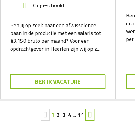
Ongeschoold
Ben
en 
Ben jij op zoek naar een afwisselende
wer
baan in de productie met een salaris tot
per 
€3.150 bruto per maand? Voor een
opdrachtgever in Heerlen zijn wij op z...
BEKIJK VACATURE
1
2
3
4
...
11