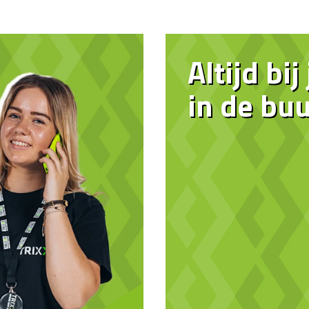
Altijd bij
in de buu