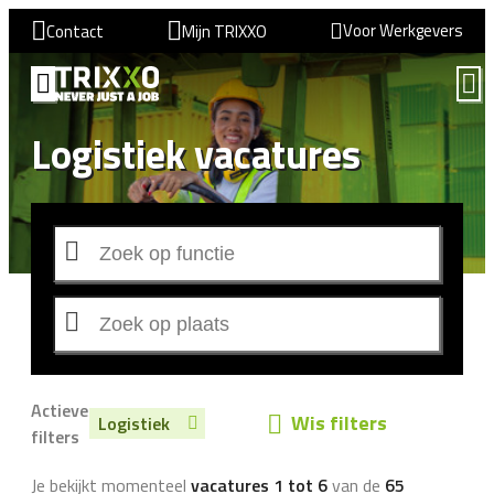
Voor Werkgevers
Contact
Mijn TRIXXO
Logistiek vacatures
Actieve
Wis filters
Logistiek
filters
Je bekijkt momenteel
vacatures 1 tot 6
van de
65