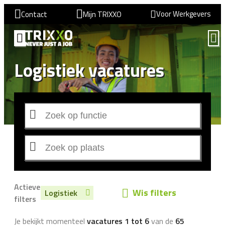
Voor Werkgevers
Contact
Mijn TRIXXO
Logistiek vacatures
Actieve
Wis filters
Logistiek
filters
Je bekijkt momenteel
vacatures 1 tot 6
van de
65