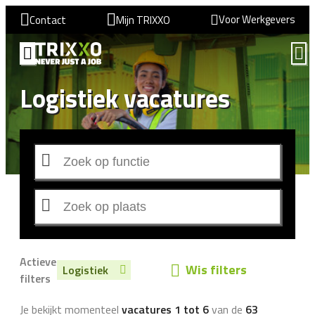
Voor Werkgevers
Contact
Mijn TRIXXO
Logistiek vacatures
Actieve
Wis filters
Logistiek
filters
Je bekijkt momenteel
vacatures 1 tot 6
van de
63