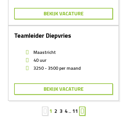
BEKIJK VACATURE
Teamleider Diepvries
Maastricht
40 uur
3250
-
3500
per maand
BEKIJK VACATURE
1
2
3
4
...
11