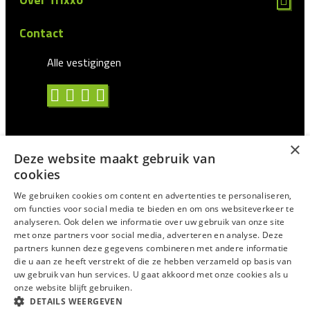
Contact
Alle vestigingen
×
Deze website maakt gebruik van
Algemene voorwaarden
cookies
Privacy statement
We gebruiken cookies om content en advertenties te personaliseren,
om functies voor social media te bieden en om ons websiteverkeer te
Antidiscriminatie
analyseren. Ook delen we informatie over uw gebruik van onze site
met onze partners voor social media, adverteren en analyse. Deze
Certificering en CAO
partners kunnen deze gegevens combineren met andere informatie
Voor Uitzendprofessionals
die u aan ze heeft verstrekt of die ze hebben verzameld op basis van
uw gebruik van hun services. U gaat akkoord met onze cookies als u
Suggesties/Meldingen
onze website blijft gebruiken.
DETAILS WEERGEVEN