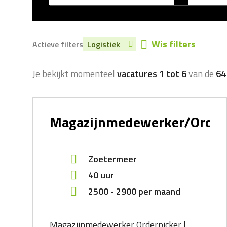
Wis filters
Actieve filters
Logistiek
Je bekijkt momenteel
vacatures 1 tot 6
van de
64
Magazijnmedewerker/Order
Zoetermeer
40 uur
2500
-
2900
per maand
Magazijnmedewerker Orderpicker |