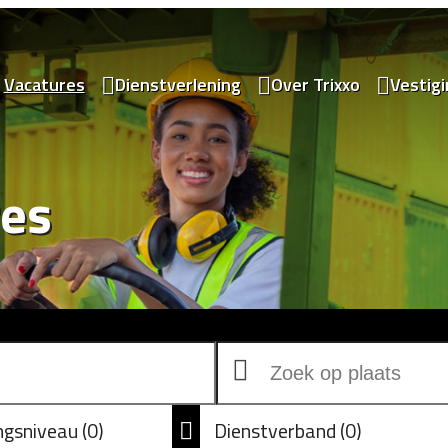
Vacatures
Dienstverlening
Over Trixxo
Vestig
res
ingsniveau
0
Dienstverband
0