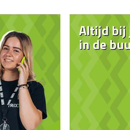
Altijd bij
in de buu