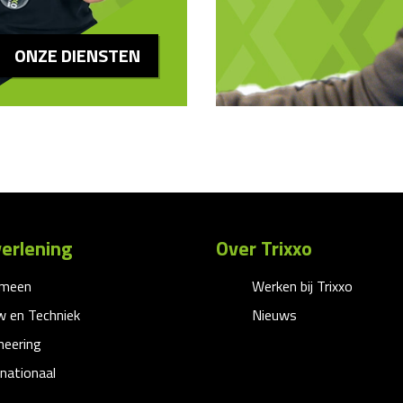
ONZE DIENSTEN
erlening
Over Trixxo
emeen
Werken bij Trixxo
 en Techniek
Nieuws
neering
rnationaal