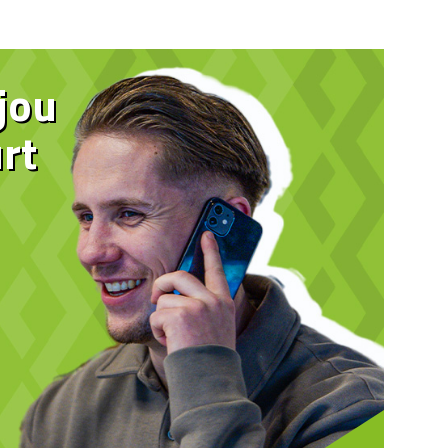
 jou
rt