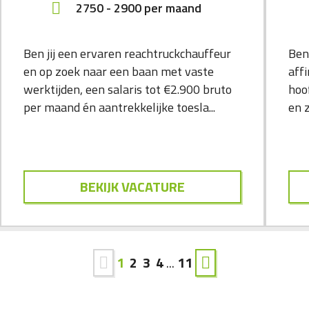
2750
-
2900
per maand
Ben jij een ervaren reachtruckchauffeur
Ben 
en op zoek naar een baan met vaste
affi
werktijden, een salaris tot €2.900 bruto
hoo
per maand én aantrekkelijke toesla...
en z
BEKIJK VACATURE
1
2
3
4
...
11