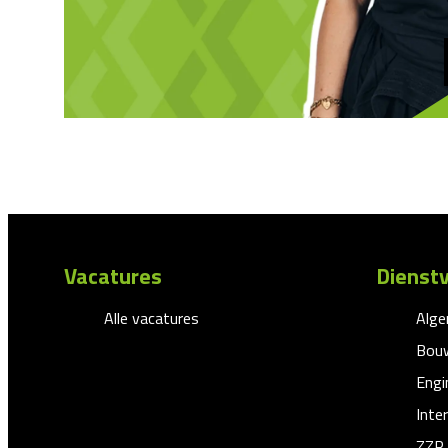
Vacatures
Dienstv
Alle vacatures
Alg
Bouw
Engi
Inte
ZZP