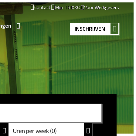
Contact
Mijn TRIXXO
Voor Werkgevers
ingen
INSCHRIJVEN
Uren per week
0