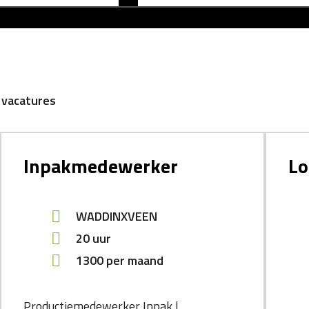
 vacatures
picker
Inpakmedewerker
Lo
WADDINXVEEN
20 uur
1300
per maand
Productiemedewerker Inpak |