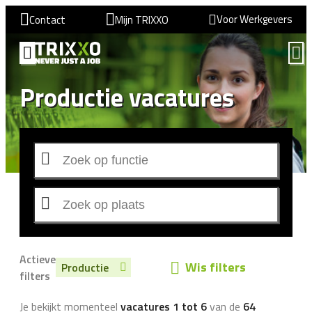
Voor Werkgevers
Contact
Mijn TRIXXO
Productie vacatures
Actieve
Wis filters
Productie
filters
Je bekijkt momenteel
vacatures 1 tot 6
van de
64