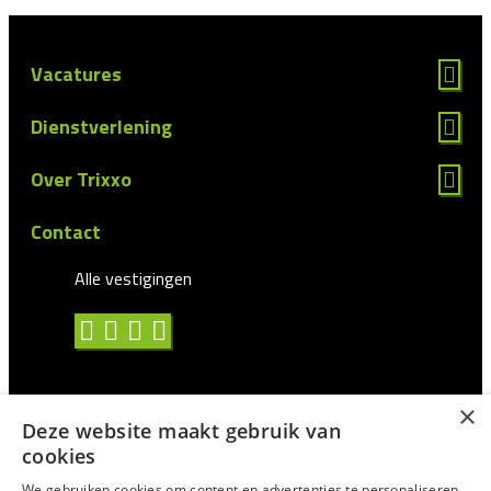
Vacatures
Dienstverlening
Over Trixxo
Contact
Alle vestigingen
×
Deze website maakt gebruik van
Algemene voorwaarden
cookies
Privacy statement
We gebruiken cookies om content en advertenties te personaliseren,