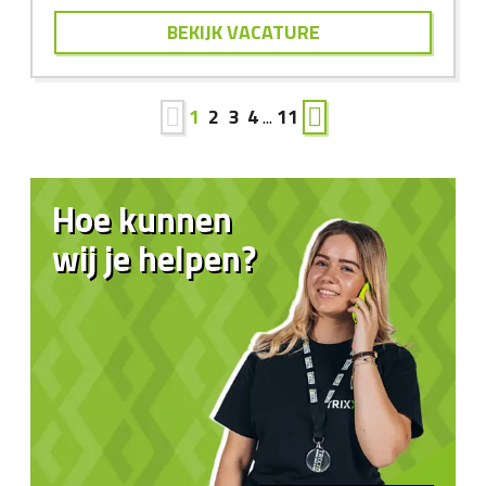
BEKIJK VACATURE
1
2
3
4
...
11
Hoe kunnen
wij je helpen?