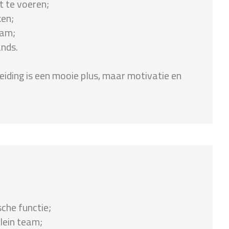
t te voeren;
ken;
eam;
ands.
leiding is een mooie plus, maar motivatie en
che functie;
lein team;