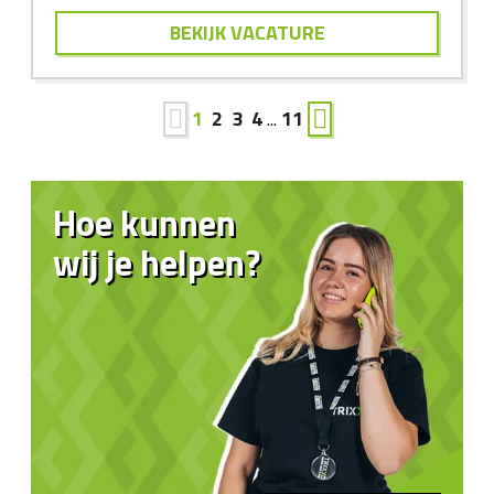
BEKIJK VACATURE
1
2
3
4
...
11
Hoe kunnen
wij je helpen?