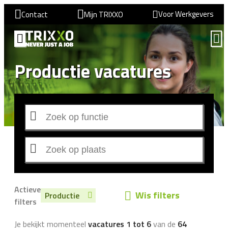
Voor Werkgevers
Contact
Mijn TRIXXO
Productie vacatures
Actieve
Wis filters
Productie
filters
Je bekijkt momenteel
vacatures 1 tot 6
van de
64