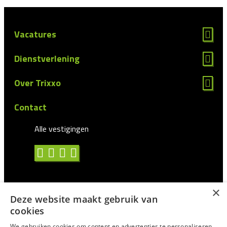
Vacatures
Dienstverlening
Over Trixxo
Contact
Alle vestigingen
×
Deze website maakt gebruik van
Algemene voorwaarden
cookies
Privacy statement
We gebruiken cookies om content en advertenties te personaliseren,