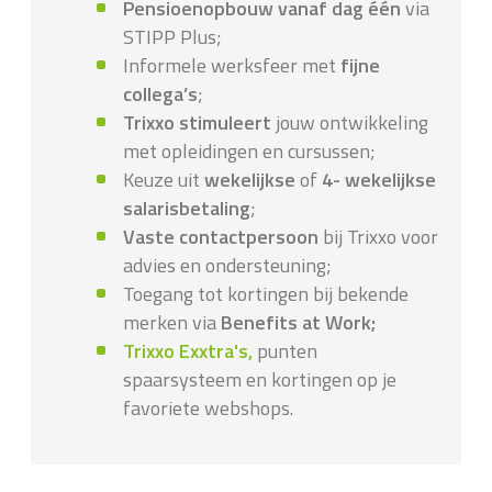
Pensioenopbouw vanaf dag één
via
STIPP Plus;
Informele werksfeer met
fijne
collega’s
;
Trixxo
stimuleert
jouw ontwikkeling
met opleidingen en cursussen;
Keuze uit
wekelijkse
of
4- wekelijkse
salarisbetaling
;
Vaste contactpersoon
bij Trixxo voor
advies en ondersteuning;
Toegang tot kortingen bij bekende
merken via
Benefits at Work;
Trixxo Exxtra's,
punten
spaarsysteem en kortingen op je
favoriete webshops.