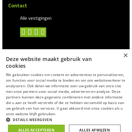
Contact
Alle vestigingen
×
Deze website maakt gebruik van
Algemene voorwaarden
cookies
Privacy statement
We gebruiken cookies om content en advertenties te personaliseren,
om functies voor social media te bieden en om ons websiteverkeer te
Antidiscriminatie
analyseren. Ook delen we informatie over uw gebruik van onze site
met onze partners voor social media, adverteren en analyse. Deze
Certificering en CAO
partners kunnen deze gegevens combineren met andere informatie
Voor Uitzendprofessionals
die u aan ze heeft verstrekt of die ze hebben verzameld op basis van
uw gebruik van hun services. U gaat akkoord met onze cookies als u
Suggesties/Meldingen
onze website blijft gebruiken.
DETAILS WEERGEVEN
© 2025
Trixxo
ALLES ACCEPTEREN
ALLES AFWIJZEN