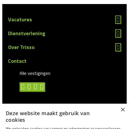
Vacatures
Dienstverlening
Over Trixxo
Contact
Alle vestigingen
×
Deze website maakt gebruik van
Algemene voorwaarden
cookies
Privacy statement
We gebruiken cookies om content en advertenties te personaliseren,