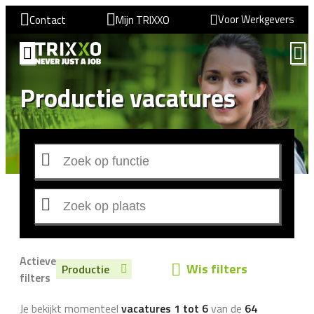
Voor Werkgevers
Contact
Mijn TRIXXO
Productie vacatures
Actieve
Wis filters
Productie
filters
Je bekijkt momenteel
vacatures 1 tot 6
van de
64