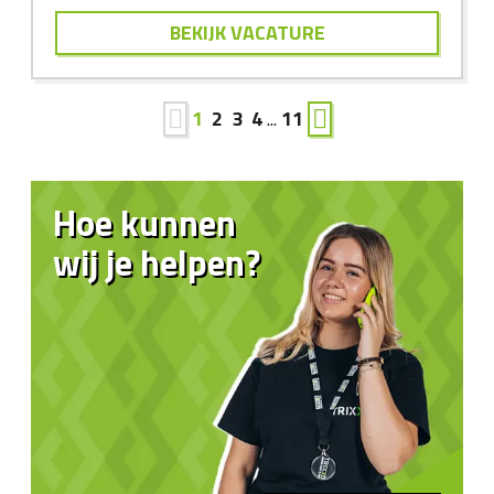
BEKIJK VACATURE
1
2
3
4
...
11
Hoe kunnen
wij je helpen?