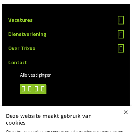
Vacatures
Dienstverlening
Over Trixxo
Contact
Alle vestigingen
×
Deze website maakt gebruik van
Algemene voorwaarden
cookies
Privacy statement
We gebruiken cookies om content en advertenties te personaliseren,