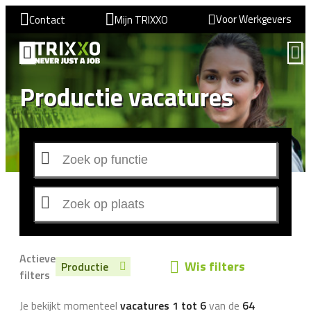
Voor Werkgevers
Contact
Mijn TRIXXO
Productie vacatures
Actieve
Wis filters
Productie
filters
Je bekijkt momenteel
vacatures 1 tot 6
van de
64