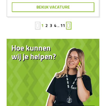
BEKIJK VACATURE
1
2
3
4
...
11
Hoe kunnen
wij je helpen?