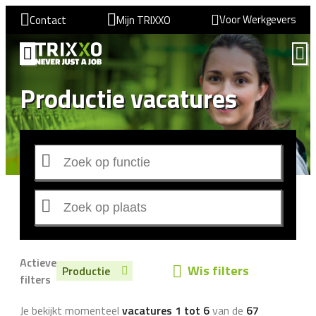
Voor Werkgevers
Contact
Mijn TRIXXO
Productie vacatures
Actieve
Wis filters
Productie
filters
Je bekijkt momenteel
vacatures 1 tot 6
van de
67