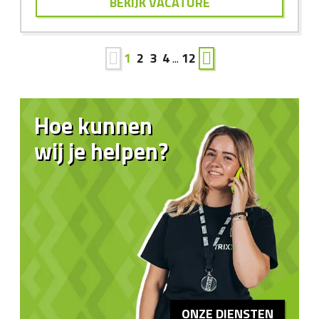
BEKIJK VACATURE
1
2
3
4
...
12
Hoe kunnen
wij je helpen?
ONZE DIENSTEN