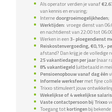
Als operator verdien je vanaf
€2.6
van kennis en ervaring;
Interne
doorgroeimogelijkheden
;
Werktijden:
vroege dienst van 06:
en nachtdienst van 22:00 tot 06:0
Werken in een
3- ploegendienst m
Reiskostenvergoeding, €0,19,- p
afstand? Dan krijg je de volledige r
25 vakantiedagen per jaar
(naar r
8% vakantiegeld
(uitbetaald in mei
Pensioenopbouw vanaf dag één
v
Informele werksfeer
met fijne coll
Trixxo stimuleert jouw ontwikkeli
Wekelijkse of 4 wekelijkse salari
Vaste contactpersoon bij Trixxo
vo
Toegang tot
kortingen
bij bekende