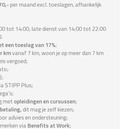
70,-
per maand excl. toeslagen, afhankelijk
00 tot 14:00, late dienst van 14:00 tot 22:00
0.
et een toeslag van 17%
;
er km
vanaf 7 km, woon je op meer dan 7 km
eis vergoed;
ato;
);
ia STIPP Plus;
ega’s;
ng met
opleidingen en cursussen
;
sbetaling,
dit mag je zelf kiezen;
or advies en ondersteuning;
 merken via
Benefits at Work
;