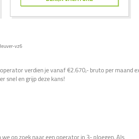
 Reuver-vz6
ls operator verdien je vanaf €2.670,- bruto per maand e
r snel en grijp deze kans!
n we op zoek naar een operator in 3- ploegen. Als