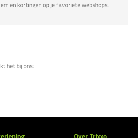
em en kortingen op je favoriete webshops.
t het bij ons:
erlening
Over Trixxo