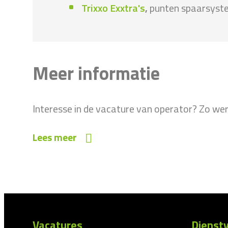
Trixxo Exxtra's
,
punten spaarsyste
Meer informatie
Interesse in de vacature van operator? Zo werk
Lees meer
Vacatures
Dienstv