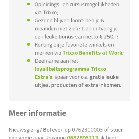
Opleidings- en cursusmogelijkheden
via Trixxo;
Gezond blijven loont: ben je 6
maanden niet ziek? Dan ontvang je
een leuke
bonus
van netto
€ 250,-;
Korting bij je favoriete winkels en
merken via
Trixxo Benefits at Work;
Deelname aan het
loyaliteitsprogramma Trixxo
Extra's
: spaar voor o.a.
gratis leuke
uitjes, producten of extra inkomen
.
Meer informatie
Nieuwsgierig?
Bel
even op 0762300003 of stuur
een
appje
naar Roxanne
0682895213
, ik hoor