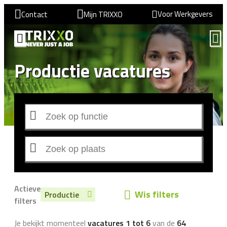
Voor Werkgevers
Contact
Mijn TRIXXO
Productie vacatures
Actieve
Wis filters
Productie
filters
Je bekijkt momenteel
vacatures 1 tot 6
van de
64