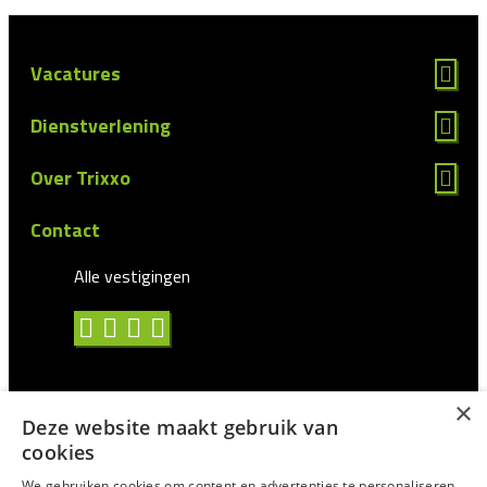
Vacatures
Dienstverlening
Over Trixxo
Contact
Alle vestigingen
×
Deze website maakt gebruik van
Algemene voorwaarden
cookies
Privacy statement
We gebruiken cookies om content en advertenties te personaliseren,