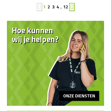
1
2
3
4
...
12
Hoe kunnen
wij je helpen?
ONZE DIENSTEN