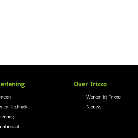
erlening
Over Trixxo
emeen
Werken bij Trixxo
 en Techniek
Nieuws
neering
rnationaal